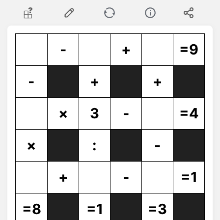
-
+
=9
-
+
+
×
3
-
=4
×
:
-
+
-
=1
=8
=1
=3