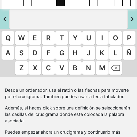
Q
W
E
R
T
Y
U
I
O
P
A
S
D
F
G
H
J
K
L
Ñ
Z
X
C
V
B
N
M
Desde un ordenador, usa el ratón o las flechas para moverte
por el crucigrama. También puedes usar la tecla tabulador.
Además, si haces click sobre una definición se seleccionarán
las casillas del crucigrama donde esté colocada la palabra
asociada.
Puedes empezar ahora un crucigrama y continuarlo más