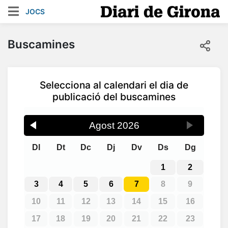
JOCS
Buscamines
Selecciona al calendari el dia de
publicació del buscamines
Agost
2026
Dl
Dt
Dc
Dj
Dv
Ds
Dg
1
2
3
4
5
6
7
8
9
10
11
12
13
14
15
16
17
18
19
20
21
22
23